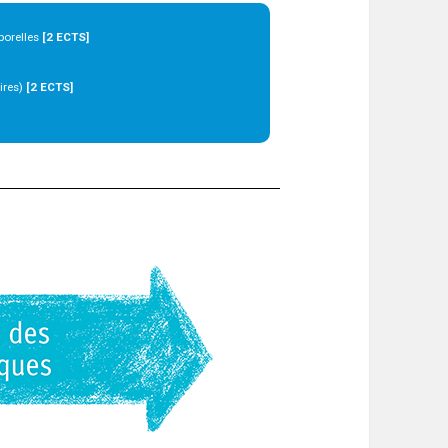
porelles
[2 ECTS]
ires)
[2 ECTS]