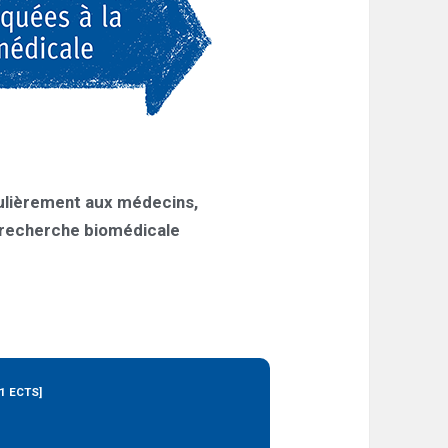
culièrement aux médecins,
a recherche biomédicale
[1 ECTS]