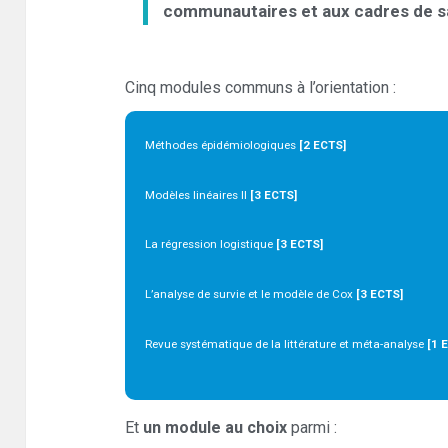
communautaires et aux cadres de s
Cinq modules communs à l’orientation :
Méthodes épidémiologiques
[2 ECTS]
Modèles linéaires II
[3 ECTS]
La régression logistique
[3 ECTS]
L’analyse de survie et le modèle de Cox
[3 ECTS]
Revue systématique de la littérature et méta-analyse
[1 
Et
un module au choix
parmi :