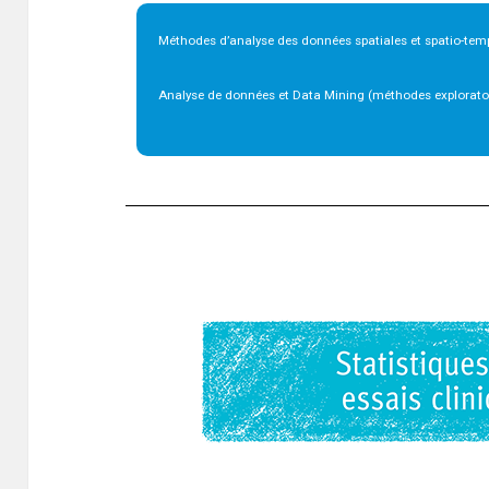
Méthodes d’analyse des données spatiales et spatio-tem
Analyse de données et Data Mining (méthodes explorato